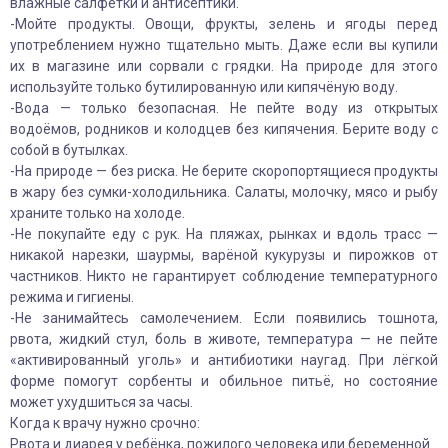
влажные салфетки и антисептики.
-Мойте продукты. Овощи, фрукты, зелень и ягоды перед
употреблением нужно тщательно мыть. Даже если вы купили
их в магазине или сорвали с грядки. На природе для этого
используйте только бутилированную или кипячёную воду.
-Вода — только безопасная. Не пейте воду из открытых
водоёмов, родников и колодцев без кипячения. Берите воду с
собой в бутылках.
-На природе — без риска. Не берите скоропортящиеся продукты
в жару без сумки-холодильника. Салаты, молочку, мясо и рыбу
храните только на холоде.
-Не покупайте еду с рук. На пляжах, рынках и вдоль трасс —
никакой нарезки, шаурмы, варёной кукурузы и пирожков от
частников. Никто не гарантирует соблюдение температурного
режима и гигиены.
-Не занимайтесь самолечением. Если появились тошнота,
рвота, жидкий стул, боль в животе, температура — не пейте
«активированный уголь» и антибиотики наугад. При лёгкой
форме помогут сорбенты и обильное питьё, но состояние
может ухудшиться за часы.
Когда к врачу нужно срочно:
Рвота и диарея у ребёнка, пожилого человека или беременной.