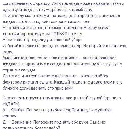
согласовывать с врачом. Избыток воды может вызвать отёки и
одышку, а недостаток — привести к тромбозам.
Пейте воду маленькими глотками (если врач не ограничивал
жидкость). Без сладкой газировки и алкоголя.
Не отменяйте лекарства самостоятельно. В жару схема
лечения корректируется ТОЛЬКО врачом.
Носите светлую одежду и головной убор.
Избегайте резких перепадов температур. Не ныряйте в ледяную
воду.
Уменьшите количество соли в рационе — она задерживает
жидкость в организме и создаёт дополнительную нагрузку на
сердце и сосуды.
Даже если вы соблюдаете все правила, жара остаётся
фактором риска инсульта. Каждый пациент с давлением и его
близкие должны знать его признаки.
Распознать инсульт: памятка на экстренный случай (правило
«УДАР»)
У — Улыбка. Попросите улыбнуться. При инсульте улыбка
кривая.
Д — Движение. Попросите поднять обе руки. Одна не
поднимется или будет слабой.