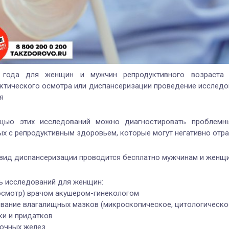
 года для женщин и мужчин репродуктивного возраста 
ктического осмотра или диспансеризации проведение исследов
я
ью этих исследований можно диагностировать проблемны
ых с репродуктивным здоровьем, которые могут негативно отра
вид диспансеризации проводится бесплатно мужчинам и женщин
ь исследований для женщин:
осмотр) врачом акушером-гинекологом
вание влагалищных мазков (микроскопическое, цитологическ
ки и придатков
очных желез