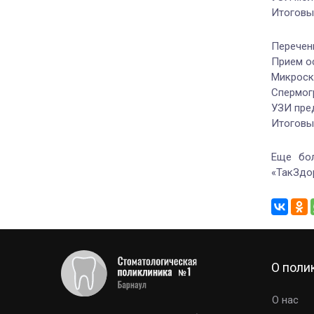
Итоговы
Перечен
Прием о
Микроск
Спермог
УЗИ пре
Итоговы
Еще бол
«ТакЗдо
О поли
О нас