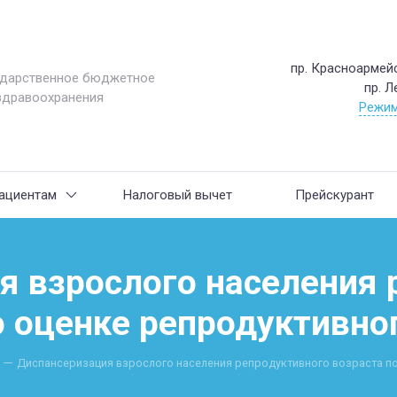
пр. Красноармейс
ударственное бюджетное
пр. Л
здравоохранения
Режим
ациентам
Налоговый вычет
Прейскурант
я взрослого населения 
о оценке репродуктивно
Диспансеризация взрослого населения репродуктивного возраста п