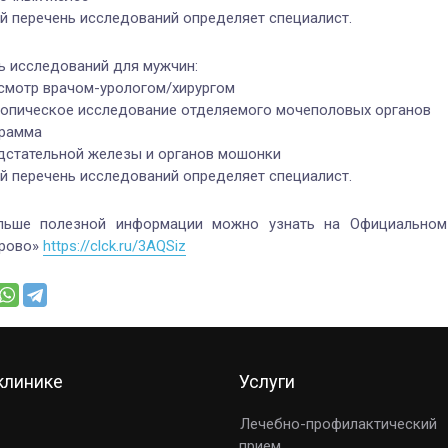
й перечень исследований определяет специалист.
ь исследований для мужчин:
смотр врачом-урологом/хирургом
опическое исследование отделяемого мочеполовых органов
рамма
дстательной железы и органов мошонки
й перечень исследований определяет специалист.
ьше полезной информации можно узнать на Официальном
рово»
https://clck.ru/3AQSiz
клинике
Услуги
Лечебно-профилактический
прием