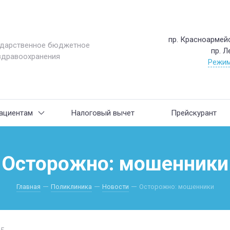
пр. Красноармейс
ударственное бюджетное
пр. Л
здравоохранения
Режим
ациентам
Налоговый вычет
Прейскурант
Осторожно: мошенники
Главная
Поликлиника
Новости
Осторожно: мошенники